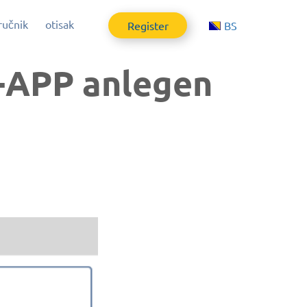
ručnik
otisak
Aktuelle Sprac
Register
BS
S-APP anlegen