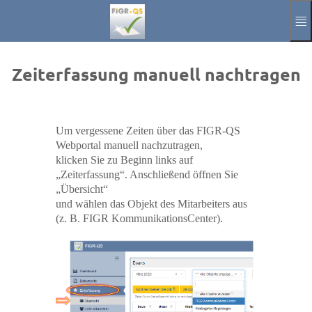
Перейти к основному содержанию
Вручную
Отпечаток
Zeiterfassung manuell nachtragen
Объявлять
Aktuelle Sprach
RU
Um vergessene Zeiten über das FIGR-QS
Webportal manuell nachzutragen,
klicken Sie zu Beginn links auf
„Zeiterfassung“. Anschließend öffnen Sie
„Übersicht“
und wählen das Objekt des Mitarbeiters aus
(z. B. FIGR KommunikationsCenter).