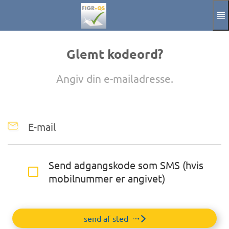
Spring til hovedindholdet
Manuel
Aftryk
Glemt kodeord?
Aktuelle Sprach
DA
Angiv din e-mailadresse.
E-mail
Send adgangskode som SMS (hvis
mobilnummer er angivet)
send af sted