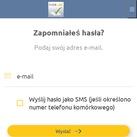
Przejdź do głównej zawartości
podręcznik
odcisk
Zapomniałeś hasła?
Aktuelle Sprache
PL
Podaj swój adres e-mail.
e-mail
Wyślij hasło jako SMS (jeśli określono
numer telefonu komórkowego)
Wysłać