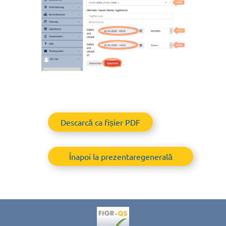
Descarcă ca fișier PDF
Înapoi la prezentaregenerală