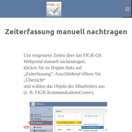
Sari la conținutul principal
Manual
Imprint
Zeiterfassung manuell nachtragen
Semn
Aktuelle Sprac
RO
Um vergessene Zeiten über das FIGR-QS
Webportal manuell nachzutragen,
klicken Sie zu Beginn links auf
„Zeiterfassung“. Anschließend öffnen Sie
„Übersicht“
und wählen das Objekt des Mitarbeiters aus
(z. B. FIGR KommunikationsCenter).