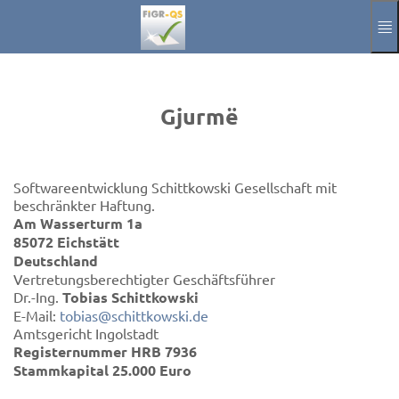
Kalo te përmbajtja kryesore
Manual
Gjurmë
Gjurmë
Njoftoni
Aktuelle Sprache
SQ
Softwareentwicklung Schittkowski Gesellschaft mit
beschränkter Haftung.
Am Wasserturm 1a
85072 Eichstätt
Deutschland
Vertretungsberechtigter Geschäftsführer
Dr.-Ing.
Tobias Schittkowski
E-Mail:
tobias@schittkowski.de
Amtsgericht Ingolstadt
Registernummer HRB 7936
Stammkapital 25.000 Euro