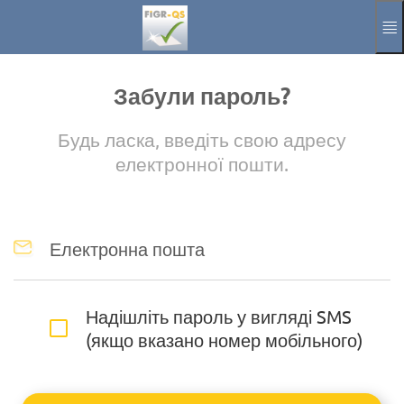
Перейти до основного змісту
Керівництво
Відбиток
Забули пароль?
Aktuelle Sprach
UK
Будь ласка, введіть свою адресу
електронної пошти.
Електронна пошта
Надішліть пароль у вигляді SMS
(якщо вказано номер мобільного)