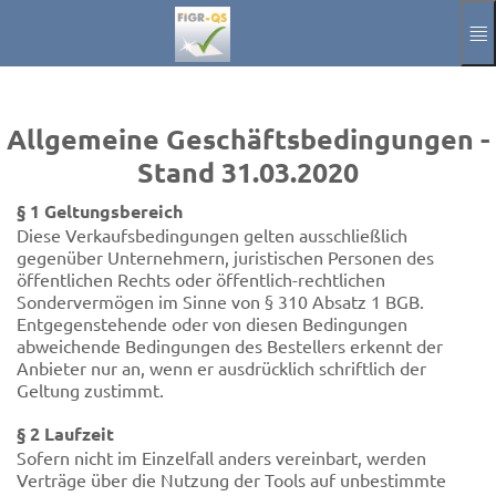
Passer au contenu principal
Manuel
Mentions légales
Allgemeine Geschäftsbedingungen -
Se connecter
Stand 31.03.2020
Aktuelle Sprache
FR
§ 1 Geltungsbereich
Diese Verkaufsbedingungen gelten ausschließlich
gegenüber Unternehmern, juristischen Personen des
öffentlichen Rechts oder öffentlich-rechtlichen
Sondervermögen im Sinne von § 310 Absatz 1 BGB.
Entgegenstehende oder von diesen Bedingungen
abweichende Bedingungen des Bestellers erkennt der
Anbieter nur an, wenn er ausdrücklich schriftlich der
Geltung zustimmt.
§ 2 Laufzeit
Sofern nicht im Einzelfall anders vereinbart, werden
Verträge über die Nutzung der Tools auf unbestimmte