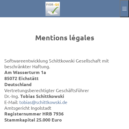
Passer au contenu principal
Manuel
Mentions légales
Mentions légales
Se connecter
Aktuelle Sprache
FR
Softwareentwicklung Schittkowski Gesellschaft mit
beschränkter Haftung.
Am Wasserturm 1a
85072 Eichstätt
Deutschland
Vertretungsberechtigter Geschäftsführer
Dr.-Ing.
Tobias Schittkowski
E-Mail:
tobias@schittkowski.de
Amtsgericht Ingolstadt
Registernummer HRB 7936
Stammkapital 25.000 Euro